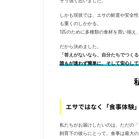
そう強く思いました。
しかも現状では、エサの鮮度や安全性
も重くのしかかる。
1匹のために多種類の食材を買い揃え
だから決めました。
「答えがないなら、自分たちでつくる
誰もが迷わず簡単に、そして安心して
アオジタトカゲの餌 栄養
に必要な栄養素を
飼っているアオジタトカゲが「
エサではなく「食事体験
い」「餌をあまり食べない」「
――そんな症状に心当たりはあ
ReadMor
の原因、栄養バランスにあるか
ジタトカゲの健康は、毎日の食
私たちがお届けしたいのは、ただの「
のバランスによって大きく左右
飼育下の彼らにとって、食事は最大の
は、初心者でも理解しやすいよ