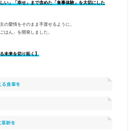
しい」「幸せ」まで含めた「食事体験」を大切にした
まで、専門的にかつ
るスローガンではなく「なぜそれが必要か」という
オジタトカゲにとって
根拠とともに説明します。さらに、温度や検査、基
カゲは、主にオースト
準といった「数字」で語る領域まで踏み込みます。
プアニュ ...
手に取るのは人間で、口に入るのはアオジタトカゲ
主の愛情をそのまま手渡せるように。
...
ごはん」を開発しました。
る未来を切り拓く】
える食事を
に革新を