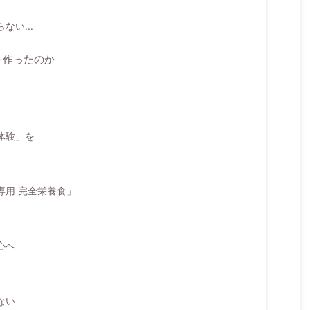
い...
を作ったのか
体験」を
専用 完全栄養食」
心へ
ない