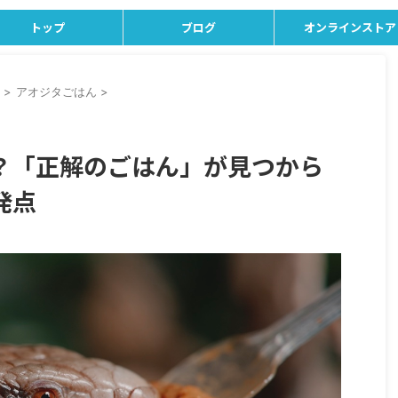
トップ
ブログ
オンラインストア
>
アオジタごはん
>
？「正解のごはん」が見つから
発点