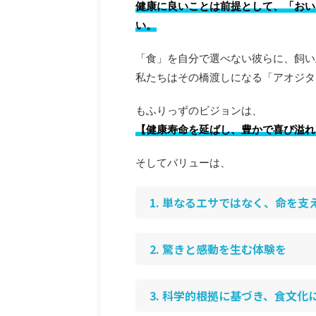
健康に良いことは前提として、「おい
割・不足や過剰の影響・注意点
わかりやすく解説します。 ア
い。
栄養が重要な理由 アオジタト
ラリア大陸全域とインドネシア、パ
「食」を自分で選べない彼らに、飼い
私たちはその橋渡しになる「アオジタ
もふりっずのビジョンは、
【健康寿命を延ばし、豊かで喜び溢れ
そしてバリューは、
1. 単なるエサではなく、命を支
2. 驚きと感動を生む体験を
3. 科学的根拠に基づき、食文化