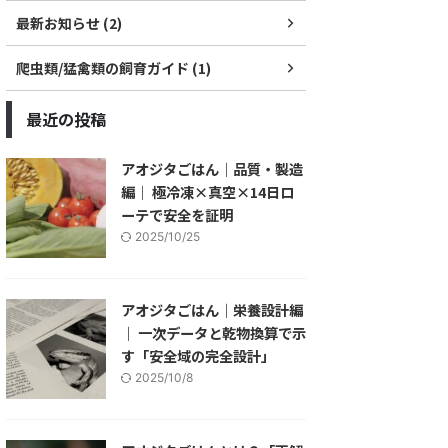
最新お知らせ (2)
爬虫類/猛禽類の飼育ガイド (1)
最近の投稿
アオジタごはん｜品質・製造
編｜ 極冷凍×真空×14日ロ
ーテで安全を証明
2025/10/25
アオジタごはん｜栄養設計編
｜ 一次データと乾物換算で示
す「安全域の完全設計」
2025/10/8