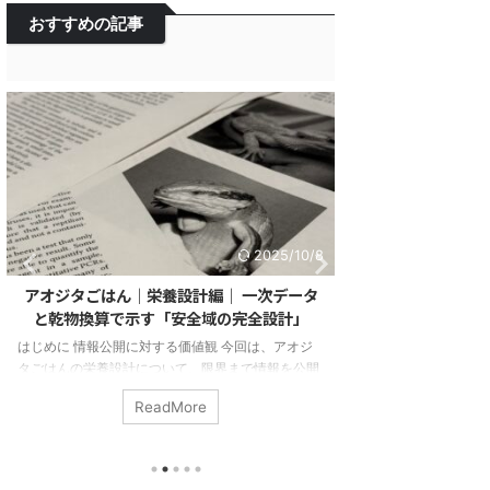
おすすめの記事
2025/10/8
アオジタごはん｜栄養設計編｜ 一次データ
アオジタごはんと
と乾物換算で示す「安全域の完全設計」
つからなか
はじめに 情報公開に対する価値観 今回は、アオジ
はじめに 正しいごはん
タごはんの栄養設計について、限界まで情報を公開
ゲのごはんについて
します。決して面白い内容ではないかもしれませ
バラ。 肉は多めで
ReadMore
R
ん。ですが、大切な家族に与えるごはんがどういっ
のか、サプリは必須
たものなのか、皆様に知っていただきたいーーそう
「正解」が遠のいて
いった想いで、執筆いたしました。「アオジタごは
うと、必要な栄養素
んが、どのような設計になっているのか？」ぜひ、
のための確かな基準