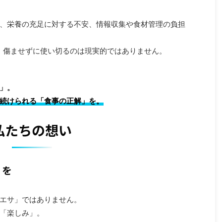
、栄養の充足に対する不安、情報収集や食材管理の負担
、傷ませずに使い切るのは現実的ではありません。
」。
続けられる「食事の正解」を。
2025/6/30
2025/10/25
私たちの想い
完全ガイド！健康
アオジタごはん｜品質・製造編｜ 極冷凍×
徹底解説
真空×14日ローテで安全を証明
なんとなく元気がな
はじめに このページで公開するのは、「何を入れる
」を
骨が曲がってきた」
か」ではなく、どう作り、どう守り、どう証明する
りませんか？ 実はそ
かです。工程や管理の話は、派手さこそありませ
e
ReadMore
もしれません。 アオ
ん。けれど、毎回の「ひと口」が設計どおりである
事に含まれる栄養素
ことを担保するのは、まさにこの地味な仕組みで
エサ」ではありません。
されます。 本記事で
す。 本編では、−60℃の極冷凍、真空、超低温保
「楽しみ」。
うに、各栄養素の役
管、14日ローテーションという運用の意味を、単な