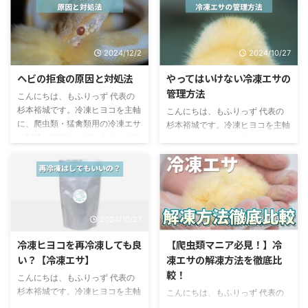
2024/12/2
2024/10/27
ヘビの拒食の原因と対処法
やってはいけない冷凍エサの
管理方法
こんにちは、もふりっず 代表の
杉本裕城です。冷凍ヒヨコを主軸
こんにちは、もふりっず 代表の
に、爬虫類・猛禽類用の冷凍エサ
杉本裕城です。冷凍ヒヨコを主軸
の製造と販売をしています。「冷
に、爬虫類・猛禽類用の冷凍エサ
凍エサに、まるで活きエサのよう
の製造と販売をしています。「冷
な新鮮さを。」をコンセプトに獣
凍エサに、まるで活きエサのよう
医監修の最高品質冷凍エサを製造
な新鮮さを。」をコンセプトに獣
しています。 ボールパイソンや
医監修の最高品質冷凍エサを製造
コーンスネーク、カーペットパイ
しています。 冷凍ヒヨコ含め、
2024/10/27
2024/10/27
ソンなど現在数多くの種類のヘビ
冷凍エサの管理はみなさんどのよ
がペットとして流通しています。
うにされているでしょうか？今回
冷凍ヒヨコを再冷凍しても良
【爬虫類マニア必見！】冷
そんなヘビを飼育している方から
は、やってはいけない冷凍エサの
い？【冷凍エサ】
凍エサの解凍方法を徹底比
よく聞くお悩みが「拒食」です。
管理方法をお伝えします。 やっ
較！
今回は、ヘビの拒食の原因（考え
てはいけない管理方法 以下は、
こんにちは、もふりっず 代表の
られる理由）と対処法をお伝えし
わたしたち人間の食事でも言われ
杉本裕城です。冷凍ヒヨコを主軸
こんにちは、もふりっず 代表の
ます。 拒食の原因 拒食が起きる
ていることですが、よくないとさ
に、爬虫類・猛禽類用の冷凍エサ
杉本裕城です。冷凍ヒヨコを主軸