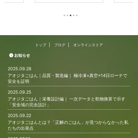
かもしれませ
ラ。 肉は多めでいいのか、野菜はど
れは“正しい
に与えるごは
の程度必要なのか、サプリは必須なの
の話です。 
か、皆様に知
か。調べれば調べるほど「正解」が遠
て動かない
ういった想い
のいていく。ならば栄養学から当たろ
壊死した」
「アオジタご
うと、必要な栄養素や栄養価を探して
敗談も珍しく
になっている
も、アオジタのための確かな基準は見
は、日本初
を通して知っ
当たらない。 「何を信じればいいの
全栄養設計
価値観を感じ
か」「健康的な食事が、なぜこんなに
「もふりっ
トップ
ブログ
オンラインストア
く思います。
も難しいのか」この違和感と不安が、
心してアオ
のか。実は、
すべての原点でした。 なぜアオジタ
に、必要な
お知らせ
域に比べると
ごはんを作ったのか 決意に至るまで
解説します。
ない分、情
私自身、爬虫類の飼育歴は15年以 ...
日々のケア
2025.09.28
...
アオジタごはん｜品質・製造編｜ 極冷凍×真空×14日ローテで
安全を証明
2025.09.25
アオジタごはん｜栄養設計編｜ 一次データと乾物換算で示す
「安全域の完全設計」
2025.09.22
アオジタごはんとは？「正解のごはん」が見つからなかった私
たちの出発点