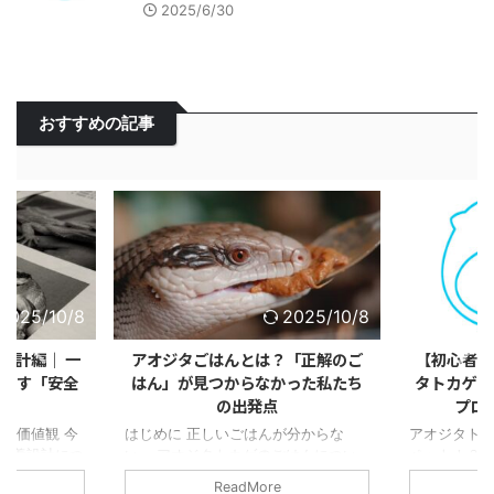
2025/6/30
おすすめの記事
2025/10/8
2025/10/8
設計編｜ 一
アオジタごはんとは？「正解のご
【初心者で
で示す「安全
はん」が見つからなかった私たち
タトカゲの
計」
の出発点
プロ
る価値観 今
はじめに 正しいごはんが分からな
アオジタト
栄養設計につ
い... アオジタトカゲのごはんについ
ペット！？ 
開します。決
て、本やサイトで言うことがバラバ
者向け」と
ReadMore