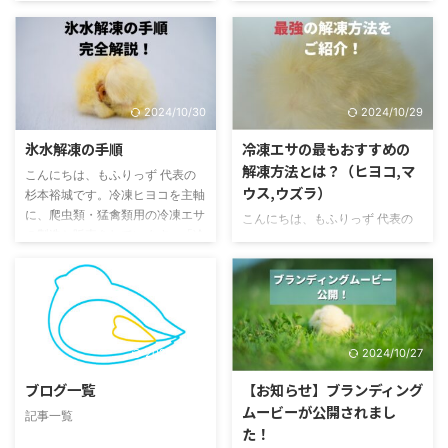
理由として考えられるものを紹 ...
れている管理状態です。 保存温
の製造と販売をしています。「冷
に、爬虫類・猛禽類用の冷凍エサ
度を変化させる 食品と共通です
凍エサに、まるで活きエサのよう
の製造と販売をしています。「冷
...
な新鮮さを。」をコンセプトに獣
凍エサに、まるで活きエサのよう
医監修の最高品質冷凍エサを販売
な新鮮さを。」をコンセプトに獣
しています。 みなさん、冷凍マ
医監修の最高品質冷凍エサを販売
2024/10/30
2024/10/29
ウスや冷凍ヒヨコ、冷凍ウズラな
しています。 みなさん、冷凍エ
ど、エキゾチックアニマル用のエ
サをいかに早く解凍するか、いか
氷水解凍の手順
冷凍エサの最もおすすめの
サを解凍したのに結局食べなかっ
に品質を落とさずに解凍するか、
解凍方法とは？（ヒヨコ,マ
こんにちは、もふりっず 代表の
た経験はありませんか？これは気
色々と試されてきたのではないで
ウス,ウズラ）
杉本裕城です。冷凍ヒヨコを主軸
まぐれな彼らの性質では、よくあ
しょうか？今回は、冷凍エサの最
に、爬虫類・猛禽類用の冷凍エサ
る話ですよね。正直もったいない
適な解凍方法を知りたい方に、最
こんにちは、もふりっず 代表の
の製造と販売をしています。「冷
から捨てずにもう一回冷凍したく
適解をお伝えします。 一般的な
杉本裕城です。冷凍ヒヨコを主軸
凍エサに、まるで活きエサのよう
なると思います。 今回は、一度
解凍方法 冷凍ヒヨコを例とし
に、爬虫類・猛禽類用の冷凍エサ
な新鮮さを。」をコンセプトに獣
解凍した冷凍エサの「再冷凍」に
て、以下の５つやり方を実際に試
の製造と販売をしています。「冷
医監修の最高品質冷凍エサを販売
...
してみました。解凍時間と外観を
凍エサに、まるで活きエサのよう
しています。 今回は、冷凍エサ
比 ...
な新鮮さを。」をコンセプトに獣
屋【もふりっず】が推奨する氷水
医監修の最高品質冷凍エサを販売
2024/10/27
2024/10/27
解凍の具体的な手順をお伝えしま
しています。 さて、冷凍エサの
す。 氷水解凍を推奨している理
解凍手法は、皆さん様々な方法を
ブログ一覧
【お知らせ】ブランディング
由 急な温度変化無く、低温で早
とられていると思いますが、一気
ムービーが公開されまし
く解凍できるから 以前、詳しい
記事一覧
に温めて破裂してしまったり、お
た！
記事にしたため、簡単に説明しま
湯につけているのに内部まで温ま