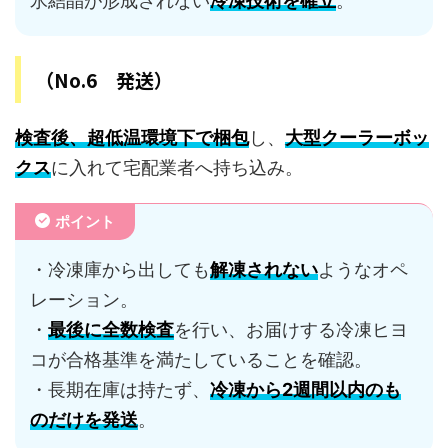
氷結晶が形成されない
冷凍技術を確立
。
（No.6 発送）
検査後、超低温環境下で梱包
し、
大型クーラーボッ
クス
に入れて宅配業者へ持ち込み。
ポイント
・冷凍庫から出しても
解凍されない
ようなオペ
レーション。
・
最後に全数検査
を行い、お届けする冷凍ヒヨ
コが合格基準を満たしていることを確認。
・長期在庫は持たず、
冷凍から2週間以内のも
のだけを発送
。