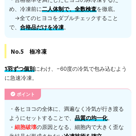
め、冷凍前に
二人体制で、全数検査
を徹底。
→全てのヒヨコをダブルチェックすること
で、
合格品だけを冷凍
。
No.5 極冷凍
1羽ずつ個別
にわけ、−60度の冷気で包み込むよう
に急速冷凍。
ポイント
・各ヒヨコの全体に、満遍なく冷気が行き渡る
ようにセットすることで、
品質の均一化
。
・
細胞破壊
の原因となる、細胞内で大きく歪な