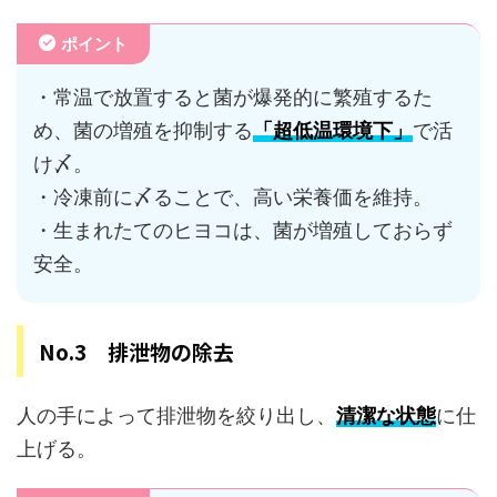
ポイント
・常温で放置すると菌が爆発的に繁殖するた
め、菌の増殖を抑制する
「超低温環境下」
で活
け〆。
・冷凍前に〆ることで、高い栄養価を維持。
・生まれたてのヒヨコは、菌が増殖しておらず
安全。
No.3 排泄物の除去
人の手によって排泄物を絞り出し、
清潔な状態
に仕
上げる。