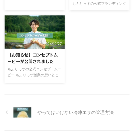
す。 解凍の鉄則を満たした方法
らなかったり、色々問題が起きが
もふりっずの公式ブランディング
であるため、細菌の繁殖を抑えつ
ちです。（冷凍ヒヨコや冷凍マウ
ムービー もふりっずのブランド
つ、栄養の損失・鮮度の劣化を避
ス、冷凍ウズラなど） 今回は、
イメージを映像にしました！ぜひ
...
冷凍エサ屋として【もふりっず】
ご覧ください。
が推奨する解凍方法をお伝えしま
https://youtu.be/4Xp27wFEv6Q
...
?si=SFzmqyXBzc7yGqyd
2024/10/27
【お知らせ】コンセプトム
ービーが公開されました
もふりっずの公式コンセプトムー
ビー もふりっず創業の想いとこ
だわりを、紹介しています。ぜひ
ご覧ください
https://youtu.be/lfT53SQng9k?
si=b-9AGrlVQPRuV4Af
やってはいけない冷凍エサの管理方法